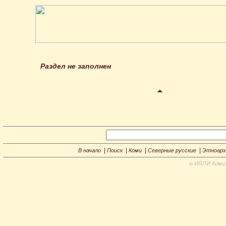
Раздел не заполнен
|
|
|
|
В начало
Поиск
Коми
Северные русские
Этноарх
ИЯЛИ Коми 
©