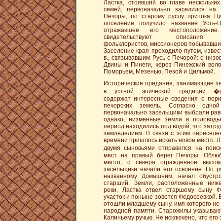
Ластка, стоявший во главе нескольких
семей, первоначально заселился на 
Печоры, по старому руслу притока Ц
поселение получило название Усть-Ц
отражавшее его местоположени
свидетельствуют описания э
фольклористов, миссионеров побывавших
Заселение края проходило путем, извес
в., связывавшим Русь с Печорой: с низ
Двины и Пинеги, через Пинежский волок
Поморьем, Мезенью, Пезой и Цильмой.
Исторические предания, занимающие з
в устной эпической традиции �у
содержат интересные сведения о пер
печорских земель. Согласно одно
первоначально засельщики выбрали рав
однако, низменные земли в половодь
период находились под водой, что затр
земледелием. В связи с этим переселе
времени пришлось искать новое место. Л
двумя сыновьями отправился на пои
мест на правый берег Печоры. Облюб
место, с севера огражденное высок
засельщики начали его освоение. По р
названному Домашним, начал обустро
старший. Земли, расположенные ниж
реки, Ластка отвел старшему сыну Ф
участок и поныне зовется Федосеевкой.
отошли младшему сыну, имя которого не
народной памяти. Старожилы указываю
Калиньему ручью. Не исключено, что его