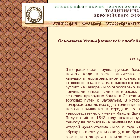
Основание Усть-Цилемской слободки
Т.И. 
Этнографическая группа русских бас
Печоры входит в состав этнических п
живущих в территориальном и хозяйст
от основного массива материнского этн
русских на Печоре было обусловлено э
причинами, связанными с интересами 
освоении природных богатств Севера 
торговых путей с Зауральем. В исто
печорских земель исследователи выделя
Первый начинается в середине 16 в
непосредственно с именем Ивашки Дмит
Получивший в 1542 году жалованну
грамоту на пользование землями по Печ
которой �необходимо было с году на
оброку по кречету или соколу, а не буд
сокола, ино, за кречата или за сокола 