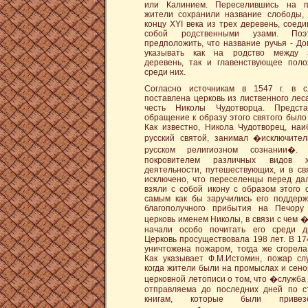
или Калинием. Переселившись на п
жители сохранили название слободы,
концу XYI века из трех деревень, соед
собой родственными узами. Поэ
предположить, что название ручья - Д
указывать как на родство между 
деревень, так и главенствующее пол
среди них.
Согласно источникам в 1547 г. в 
поставлена церковь из лиственного лес
честь Николы Чудотворца. Предста
обращение к образу этого святого было
Как известно, Никола Чудотворец, на
русский святой, занимал �исключите
русском религиозном сознании�.
покровителем различных видов хо
деятельности, путешествующих, и в св
исключено, что переселенцы перед да
взяли с собой икону с образом этого с
самым как бы заручились его поддерж
благополучного прибытия на Печору
церковь именем Николы, в связи с чем
начали особо почитать его среди др
Церковь просуществовала 198 лет. В 17
уничтожена пожаром, тогда же сгорела
Как указывает Ф.М.Истомин, пожар сл
когда жители были на промыслах и сено
церковной летописи о том, что �служба
отправляема до последних дней по с
книгам, которые были приве