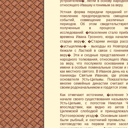
устроителем�, легли в основу народног
относящего Ивашку к гонимым за веру.
Устная форма передачи преданий от
поколению предопределила смещен
событий, совмещение различных и
периодов. Об этом свидетельствую
полученные в процессе эксп
исследований: �Население стало приб
времена Ивана Грозного, когда начали
старую веру�; �Старики иногда расс
�устьцилемы� - выходцы из Новгород
бежали с Ласткой в связи с гонения
веру�. Эти и сходные представления л
народного толкования, относящего Ива
за веру, что послужило основанием 
имени в особые поминальные списки и 
как местного святого. В Иванов день на
панихиды Святым Иванам, где упо
основателя Усть-Цильмы. Показатель
многие семейные династии считают и
своим родоначальником и гордятся этим.
Как отмечают источники, �селение У
начале своего существования называло
Усть-Цильме, с погостом Николая Ч
впоследствии, как видно из актов 1
Цилемской слободкой и принадлежа
Пустозерскому уезду�. Основным заня
были рыбный, и охотничий промыслы.
скотоводство на первом этапе засе