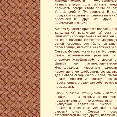
жизнедеятельности �устьцилем
незначительную роль. Богатые уго
промыслы вскоре стали причиной ра
Усть-Цильмой и Пустозерском. В да
послужило серьезным препятствием к с
обособленных друг от друга, 
происхождению, групп.
Анализ динамики прироста населения по
до конца XYII века численный рост на
Цилемской слободы был незначителен. С
от ее основания количество дворов д
одной стороны, это было связано
переселенцы, несмотря на сложные усл
Севера, �старались осесть в Пустозерск
своем экономическом развитии он
опережал Усть-Цильму�; с другой ст
Цильма как частновладельческа
�пользовалась известным самоуп
населявшие ее слободчики, составля
для Севера складнический союз, счита
наследственными и поэтому неохот
переселенцев, оговаривая себе третью д
промыслах�.
Таким образом, Усть-Цильма - частно
слобода, стала вторым поселение
представленным русскоязычным 
Культурная адаптация русских п
проходила в сложных условиях: с од
суровый климат Севера и осво
экологической ниши; с другой, налажива