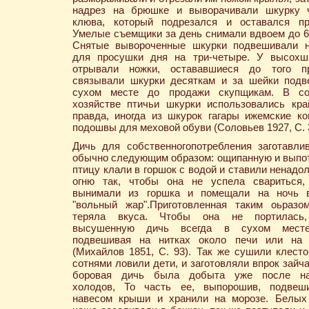
надрез на брюшке и выворачивали шкурку 
клюва, который подрезался и оставался пр
Умелые съемщики за день снимали вдвоем до 6
Снятые вывороченные шкурки подвешивали н
для просушки дня на три-четыре. У высохш
отрывали ножки, остававшиеся до того п
связывали шкурки десяткам и за шейки подв
сухом месте до продажи скупщикам. В со
хозяйстве птичьи шкурки использовались кра
правда, иногда из шкурок гагары ижемские к
подошвы для меховой обуви (Соловьев 1927, С. 3
Дичь для собственногопотребления заготавли
обычно следующим образом: ощипанную и вып
птицу клали в горшок с водой и ставили ненадол
огню так, чтобы она не успела свариться,
вынимали из горшка и помещали на ночь 
"вольный жар".Приготовленная таким оьразо
теряла вкуса. Чтобы она не портилась
высушенную дичь всегда в сухом месте
подвешивая на нитках около печи или на 
(Михайлов 1851, С. 93). Так же сушили клесто
сотнями ловили дети, и заготовляли впрок зайч
боровая дичь была добыта уже после на
холодов, То часть ее, выпорошив, подвеш
навесом крыши и хранили на морозе. Белых 