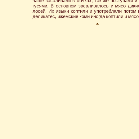
чаще засаливали в бочках, так же поступали и
гусями. В основном засаливалось и мясо дики
лосей. Их языки коптили и употребляли потом 
деликатес, ижемские коми иногда коптили и мясо