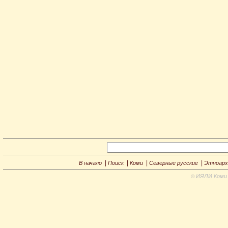
|
|
|
|
В начало
Поиск
Коми
Северные русские
Этноарх
ИЯЛИ Коми 
©