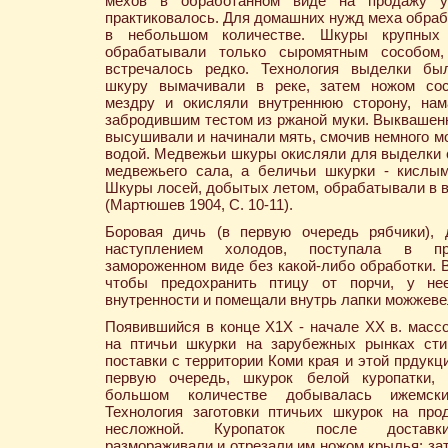
мехов в обработанном виде на продажу 
практиковалось. Для домашних нужд меха обра
в небольшом количестве. Шкуры крупных
обрабатывали только сыромятным сособом,
встречалось редко. Технология выделки был
шкуру вымачивали в реке, затем ножом сос
мездру и окисляли внутреннюю сторону, нам
забродившим тестом из ржаной муки. Выкваше
высушивали и начинали мять, смочив немного м
водой. Медвежьи шкуры окисляли для выделки
медвежьего сала, а беличьи шкурки - кислы
Шкуры лосей, добытых летом, обрабатывали в 
(Мартюшев 1904, С. 10-11).
Боровая дичь (в первую очередь рябчики), 
наступлением холодов, поступала в п
замороженном виде без какой-либо обработки. В
чтобы предохранить птицу от порчи, у не
внутренности и помещали внутрь лапки можжеве
Появившийся в конце Х1Х - начале ХХ в. масс
на птичьи шкурки на зарубежных рынках сти
поставки с территории Коми края и этой прдукц
первую очередь, шкурок белой куропатки, 
большом количестве добывалась ижемск
Технология заготовки птичьих шкурок на пр
несложной. Куропаток после достав
размораживали и отрезали им ножом крылья; за