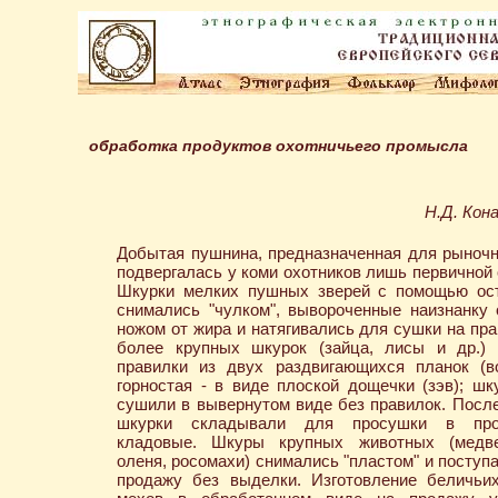
обработка продуктов охотничьего промысла
Н.Д. Кон
Добытая пушнина, предназначенная для рыночн
подвергалась у коми охотников лишь первичной 
Шкурки мелких пушных зверей с помощью ост
снимались "чулком", вывороченные наизнанку
ножом от жира и натягивались для сушки на пра
более крупных шкурок (зайца, лисы и др.) 
правилки из двух раздвигающихся планок (в
горностая - в виде плоской дощечки (зэв); шк
сушили в вывернутом виде без правилок. Посл
шкурки складывали для просушки в про
кладовые. Шкуры крупных животных (медве
оленя, росомахи) снимались "пластом" и поступ
продажу без выделки. Изготовление беличьи